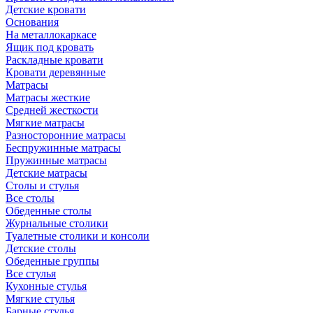
Детские кровати
Основания
На металлокаркасе
Ящик под кровать
Раскладные кровати
Кровати деревянные
Матрасы
Матрасы жесткие
Средней жесткости
Мягкие матрасы
Разносторонние матрасы
Беспружинные матрасы
Пружинные матрасы
Детские матрасы
Столы и стулья
Все столы
Обеденные столы
Журнальные столики
Туалетные столики и консоли
Детские столы
Обеденные группы
Все стулья
Кухонные стулья
Мягкие стулья
Барные стулья