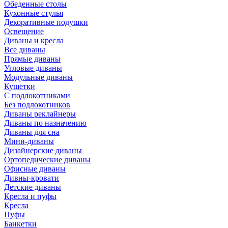
Обеденные столы
Кухонные стулья
Декоративные подушки
Освещение
Диваны и кресла
Все диваны
Прямые диваны
Угловые диваны
Модульные диваны
Кушетки
С подлокотниками
Без подлокотников
Диваны реклайнеры
Диваны по назначению
Диваны для сна
Мини-диваны
Дизайнерские диваны
Ортопедические диваны
Офисные диваны
Дивны-кровати
Детские диваны
Кресла и пуфы
Кресла
Пуфы
Банкетки