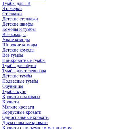
Тумбы для ТВ
Этажерки
Стеллажи
Детские стеллажи
Детские шкафы
Комоды и тумбы
Все комоды
Узкие комоды
Широкие комоды
Детские комоды
Все тумбы
Прикроватные тумбы
Тумбы для обуви
Тумбы для телевизора
Детские тумбы
Подвесные тумбы
Обувницы
Тумбы-купе
Кровати и матрасы
Кровати
Мягкие кровати
Корпусные кровати
Односпальные кровати
Двухспальные кровати
Кровати с подъемным механизмом