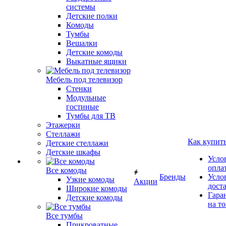
системы
Детские полки
Комоды
Тумбы
Вешалки
Детские комоды
Выкатные ящики
Мебель под телевизор
Стенки
Модульные
гостиные
Тумбы для ТВ
Этажерки
Стеллажи
Как купит
Детские стеллажи
Детские шкафы
Усло
опла
Все комоды
Бренды
Усло
Узкие комоды
Акции
дост
Широкие комоды
Гара
Детские комоды
на т
Все тумбы
Прикроватные