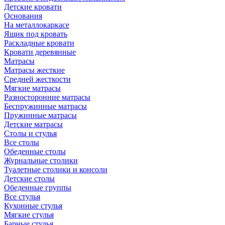
Детские кровати
Основания
На металлокаркасе
Ящик под кровать
Раскладные кровати
Кровати деревянные
Матрасы
Матрасы жесткие
Средней жесткости
Мягкие матрасы
Разносторонние матрасы
Беспружинные матрасы
Пружинные матрасы
Детские матрасы
Столы и стулья
Все столы
Обеденные столы
Журнальные столики
Туалетные столики и консоли
Детские столы
Обеденные группы
Все стулья
Кухонные стулья
Мягкие стулья
Барные стулья