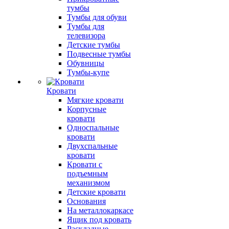
тумбы
Тумбы для обуви
Тумбы для
телевизора
Детские тумбы
Подвесные тумбы
Обувницы
Тумбы-купе
Кровати
Мягкие кровати
Корпусные
кровати
Односпальные
кровати
Двухспальные
кровати
Кровати с
подъемным
механизмом
Детские кровати
Основания
На металлокаркасе
Ящик под кровать
Раскладные