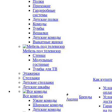
Полки
Прихожие
Гардеробные
системы
Детские полки
Комоды
Тумбы
Вешалки
Детские комоды
Выкатные ящики
Мебель под телевизор
Стенки
Модульные
гостиные
Тумбы для ТВ
Этажерки
Стеллажи
Как купит
Детские стеллажи
Детские шкафы
Усло
опла
Все комоды
Бренды
Усло
Акции
Узкие комоды
дост
Широкие комоды
Гара
Детские комоды
на т