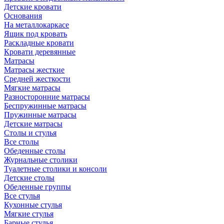
Детские кровати
Основания
На металлокаркасе
Ящик под кровать
Раскладные кровати
Кровати деревянные
Матрасы
Матрасы жесткие
Средней жесткости
Мягкие матрасы
Разносторонние матрасы
Беспружинные матрасы
Пружинные матрасы
Детские матрасы
Столы и стулья
Все столы
Обеденные столы
Журнальные столики
Туалетные столики и консоли
Детские столы
Обеденные группы
Все стулья
Кухонные стулья
Мягкие стулья
Барные стулья