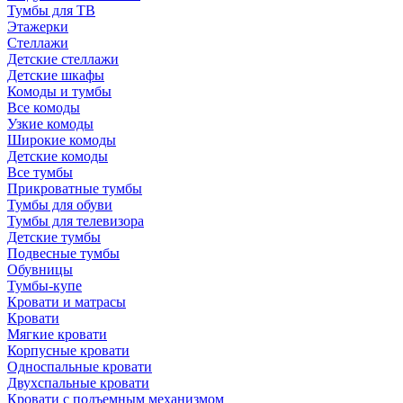
Тумбы для ТВ
Этажерки
Стеллажи
Детские стеллажи
Детские шкафы
Комоды и тумбы
Все комоды
Узкие комоды
Широкие комоды
Детские комоды
Все тумбы
Прикроватные тумбы
Тумбы для обуви
Тумбы для телевизора
Детские тумбы
Подвесные тумбы
Обувницы
Тумбы-купе
Кровати и матрасы
Кровати
Мягкие кровати
Корпусные кровати
Односпальные кровати
Двухспальные кровати
Кровати с подъемным механизмом