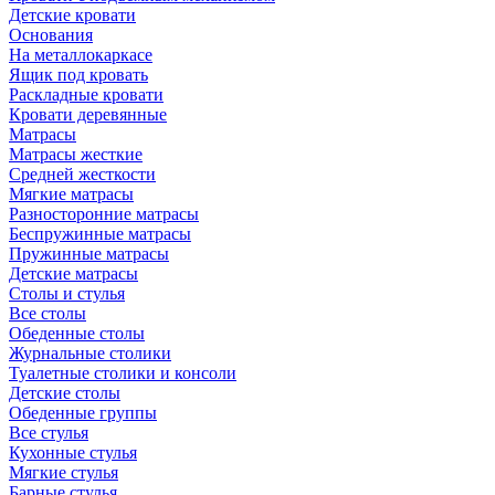
Детские кровати
Основания
На металлокаркасе
Ящик под кровать
Раскладные кровати
Кровати деревянные
Матрасы
Матрасы жесткие
Средней жесткости
Мягкие матрасы
Разносторонние матрасы
Беспружинные матрасы
Пружинные матрасы
Детские матрасы
Столы и стулья
Все столы
Обеденные столы
Журнальные столики
Туалетные столики и консоли
Детские столы
Обеденные группы
Все стулья
Кухонные стулья
Мягкие стулья
Барные стулья