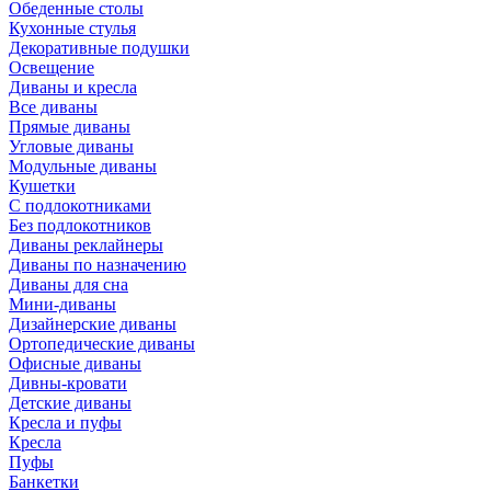
Обеденные столы
Кухонные стулья
Декоративные подушки
Освещение
Диваны и кресла
Все диваны
Прямые диваны
Угловые диваны
Модульные диваны
Кушетки
С подлокотниками
Без подлокотников
Диваны реклайнеры
Диваны по назначению
Диваны для сна
Мини-диваны
Дизайнерские диваны
Ортопедические диваны
Офисные диваны
Дивны-кровати
Детские диваны
Кресла и пуфы
Кресла
Пуфы
Банкетки