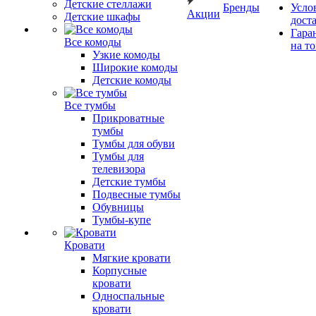
Детские стеллажи
Бренды
Усло
Акции
Детские шкафы
дост
Гара
Все комоды
на т
Узкие комоды
Широкие комоды
Детские комоды
Все тумбы
Прикроватные
тумбы
Тумбы для обуви
Тумбы для
телевизора
Детские тумбы
Подвесные тумбы
Обувницы
Тумбы-купе
Кровати
Мягкие кровати
Корпусные
кровати
Односпальные
кровати