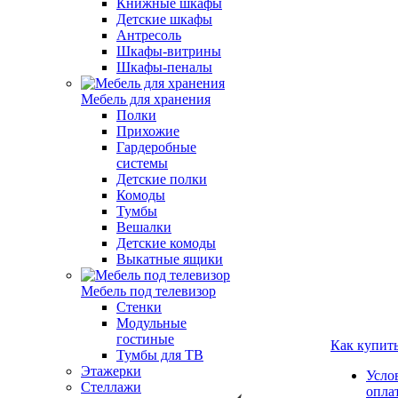
Книжные шкафы
Детские шкафы
Антресоль
Шкафы-витрины
Шкафы-пеналы
Мебель для хранения
Полки
Прихожие
Гардеробные
системы
Детские полки
Комоды
Тумбы
Вешалки
Детские комоды
Выкатные ящики
Мебель под телевизор
Стенки
Модульные
гостиные
Как купит
Тумбы для ТВ
Этажерки
Усло
Стеллажи
опла