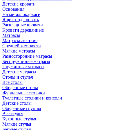
Детские кровати
Основания
На металлокаркасе
Ящик под кровать
Раскладные кровати
Кровати деревянные
Матрасы
Матрасы жесткие
Средней жесткости
Мягкие матрасы
Разносторонние матрасы
Беспружинные матрасы
Пружинные матрасы
Детские матрасы
Столы и стулья
Все столы
Обеденные столы
Журнальные столики
Туалетные столики и консоли
Детские столы
Обеденные группы
Все стулья
Кухонные стулья
Мягкие стулья
Барные стулья