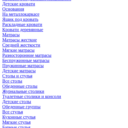
Детские кровати
Основания
На металлокаркасе
Ящик под кровать
Раскладные кровати
Кровати деревянные
Матрасы
Матрасы жесткие
Средней жесткости
Мягкие матрасы
Разносторонние матрасы
Беспружинные матрасы
Пружинные матрасы
Детские матрасы
Столы и стулья
Все столы
Обеденные столы
Журнальные столики
Туалетные столики и консоли
Детские столы
Обеденные группы
Все стулья
Кухонные стулья
Мягкие стулья
Барные стулья