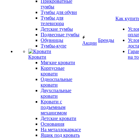
Прикроватные
тумбы
Тумбы для обуви
Тумбы для
Как купит
телевизора
Детские тумбы
Усло
Подвесные тумбы
опла
Обувницы
Бренды
Усло
Акции
Тумбы-купе
дост
Гара
Кровати
на т
Мягкие кровати
Корпусные
кровати
Односпальные
кровати
Двухспальные
кровати
Кровати с
подъемным
механизмом
Детские кровати
Основания
На металлокаркасе
Ящик под кровать